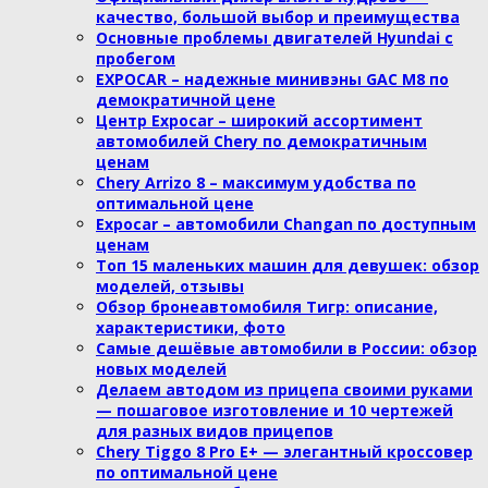
качество, большой выбор и преимущества
Основные проблемы двигателей Hyundai с
пробегом
EXPOCAR – надежные минивэны GAC М8 по
демократичной цене
Центр Expocar – широкий ассортимент
автомобилей Chery по демократичным
ценам
Сhery Аrrizo 8 – максимум удобства по
оптимальной цене
Expocar – автомобили Сhangan по доступным
ценам
Топ 15 маленьких машин для девушек: обзор
моделей, отзывы
Обзор бронеавтомобиля Тигр: описание,
характеристики, фото
Самые дешёвые автомобили в России: обзор
новых моделей
Делаем автодом из прицепа своими руками
— пошаговое изготовление и 10 чертежей
для разных видов прицепов
Chery Tiggo 8 Pro E+ — элегантный кроссовер
по оптимальной цене