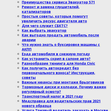
Преимущества сервиса Эвакуатор 571
Ремонт и замена глушителей,
катализаторов
Простые советы, которые помогут
увеличить ресурс двигателя авто
Для чего служит СБКТС?
Как выбрать эвакуатор
Как выгодно продать автомобиль после
аварии
Что нужно знать о буксировке машины с
АКПП
Езда автомобиля в снежную погоду
Как устранить скрип в салоне авто?
Разнообразие тюнинга для Honda Civic
Как получить автокредит без
первоначального взноса? Инструкция,
советы
Важные нюансы при монтаже брызговиков
Тормозные диски и колодки. Почему важен
регулярный осмотр?
Транспортный налог в 2021 году
Медсправка для водительских прав 2021
нового образца
Услуга Трезвый водитель заказать в Москве.