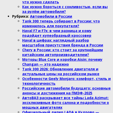
что нужно сделать
Как нужно бороться с сонливостью, если вы
за рулём автомобиля?
Рубрика:
Автомобили в России
Tank 300 теперь собирают в России: что
изменилось для покупателя?
Haval F7 и F7x: в чем разница и кому
подойдет купеобразный кроссовер
Haval в цифрах: наглядный разбор
масштабов присутствия бренда в России
Chery в России: кто стоит за крупнейшим
китайским автопроизводителем?
Моторы Blue Core и коробки Aisin: почему
Changan — это надежно
Tank 300 2026: Обновление двигателя и
актуальные цены на российском рынке
Особенности Geely Monjaro: комфорт, стиль и
технологичность
Российские автомобили будущего: основные
анонсы и достижения на ПМЭФ-2025
АвтоВАЗ раскрывает все тайны Lada Azimut:
эксклюзивные фото салона и подробности о
мощных двигателях
Официальный дилер LADA в Кудрово —