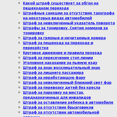
Какой штраф существует за обгон на
пешеходном переходе
Штрафные санкции за отсутствие тахографа
на некоторых видах автомобилей
Штраф за невключенный указатель поворота
Штрафы за тонировку. Снятие номеров за
тонировку
Штраф за грязные и нечитаемые номера
Штраф за пешехода на переходе и
перекрёстке
Круговое движение и правила проезда
Штраф за пересечение стоп линии
Уголовное наказание за пьяную езду
Штраф за знак восклицательный знак
Штраф за лишнего пассажира
Штраф за неработающую фару
Штраф за невключенный ближний свет фар
Штраф за перевозку детей без кресла
Штраф за парковку на местах,
предназначенных для инвалидов
Штраф за оставление ребенка в автомобиле
Штраф за отсутствие брызговиков
Штраф за отсутствие автомобильной